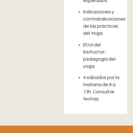
esperados.
Indicaciones y
contraindicaciones
de las prácticas
del Yoga.
El rol del
Instructor:
pedagogía del
yoga.
4 sábados por la
mañana de 9 a
13h. Consultar
fechas.