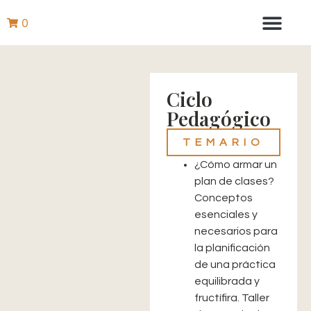
0
Aprender con Nosotros
Equipo Ātmabo
Yoga Tradicional Tour
The Lonavla Yoga Institute
Ciclo
Pedagógico
TEMARIO
¿Cómo armar un
plan de clases?
Conceptos
esenciales y
necesarios para
la planificación
de una práctica
equilibrada y
fructífira. Taller